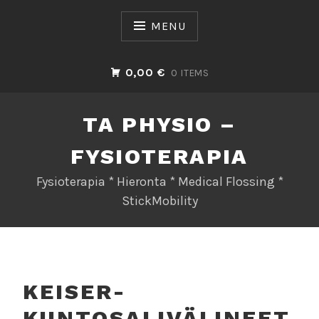
Skip
to
MENU
content
0,00 €
0 ITEMS
TA PHYSIO –
FYSIOTERAPIA
Fysioterapia * Hieronta * Medical Flossing *
StickMobility
KEISER-
KUNTOSALIVÄLINEET