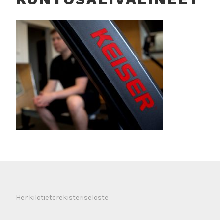
Henkilötietorekisteriseloste