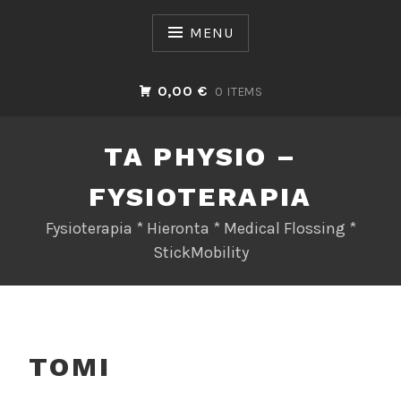
Skip
to
MENU
content
0,00 €
0 ITEMS
TA PHYSIO –
FYSIOTERAPIA
Fysioterapia * Hieronta * Medical Flossing *
StickMobility
TOMI