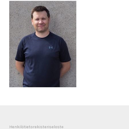
Henkilötietorekisteriseloste