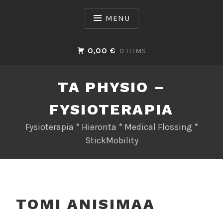
Skip
to
MENU
content
0,00 €
0 ITEMS
TA PHYSIO –
FYSIOTERAPIA
Fysioterapia * Hieronta * Medical Flossing *
StickMobility
TOMI ANISIMAA