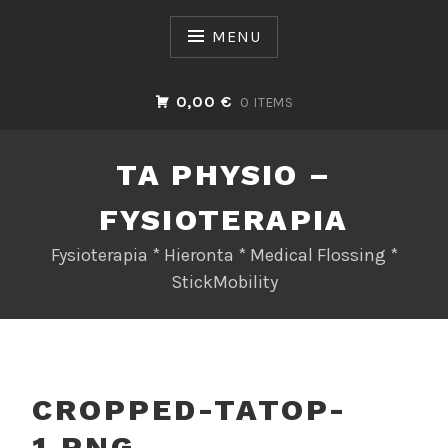
Skip
to
MENU
content
0,00 €
0 ITEMS
TA PHYSIO –
FYSIOTERAPIA
Fysioterapia * Hieronta * Medical Flossing *
StickMobility
CROPPED-TATOP-
1.PNG